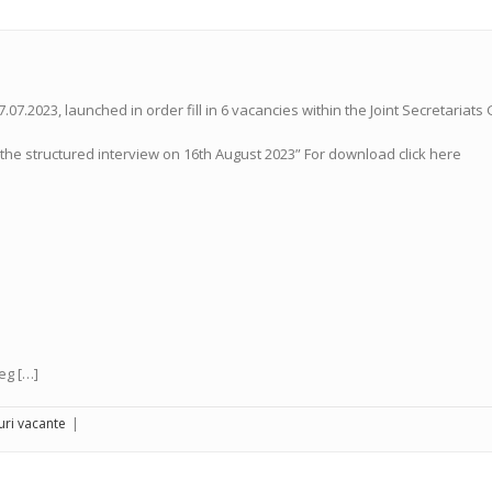
7.07.2023, launched in order fill in 6 vacancies within the Joint Secretaria
t the structured interview on 16th August 2023” For download click here
eg […]
uri vacante
|