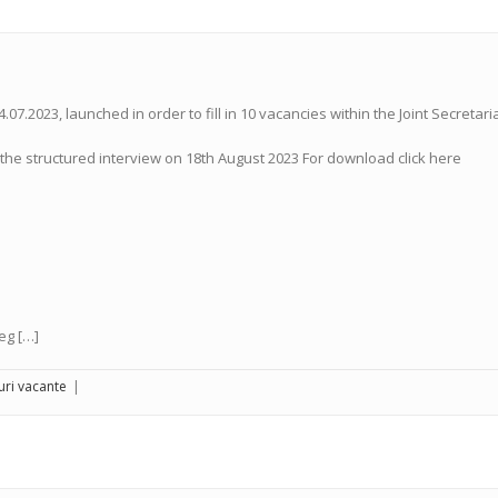
4.07.2023, launched in order to fill in 10 vacancies within the Joint Secret
t the structured interview on 18th August 2023 For download click here
eg […]
uri vacante
|