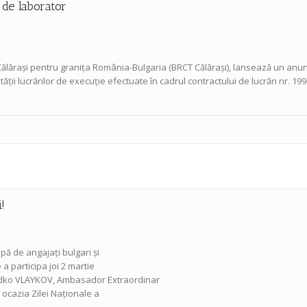
 de laborator
ălărași pentru granița România-Bulgaria (BRCT Călărași), lansează un anunț
lității lucrărilor de execuție efectuate în cadrul contractului de lucrări nr.
!
pă de angajați bulgari și
a participa joi 2 martie
Radko VLAYKOV, Ambasador Extraordinar
 ocazia Zilei Naționale a