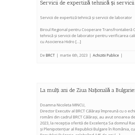
Servicii de expertiză tehnică și servicii
Servicii de expertiză tehnică și servicii de laborator
Biroul Regional pentru Cooperare Transfrontalieră C
tehnică și servicii de laborator pentru verificarea ca
cu Asocierea Hidro […]
De
BRCT
|
martie 6th, 2023
|
Achizitii Publice
|
La mulți ani de Ziua Națională a Bulgariei
Doamna Nicoleta MINCU,
Director Executiv al BRCT Călărași împreună cu o echi
români din cadrul BRCT Călărași, au avut onoarea de 
2023, la recepția oferită de Excelența Sa domnul 
și Plenipotențiar al Republicii Bulgare în România, cu