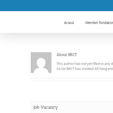
Acasa
Membri fondator
About
BRCT
This author has not yet filled in any d
So far BRCT has created 347 blog ent
Job Vacancy