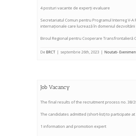
4 posturi vacante de experți evaluare
Secretariatul Comun pentru Programul Interreg V-A R
internaționale care lucrează în domeniul dezvoltării t
Biroul Regional pentru Cooperare Transfrontalieră 
De
BRCT
|
septembrie 26th, 2023
|
Noutati- Evenimen
Job Vacancy
The final results of the recruitment process no. 38/2
The candidates admitted (short-list) to participate a
1 information and promotion expert