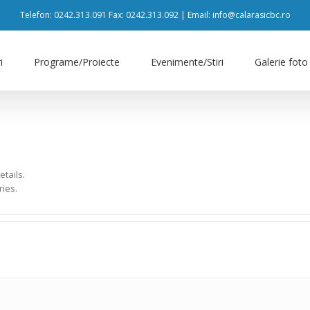
Telefon: 0242.313.091 Fax: 0242.313.092 | Email: info@calarasicbc.ro
i
Programe/Proiecte
Evenimente/Stiri
Galerie foto
etails.
ries.