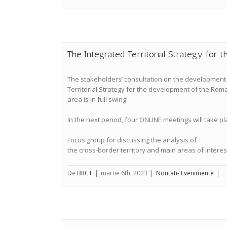
The Integrated Territorial Strategy fo
The stakeholders’ consultation on the development 
Territorial Strategy for the development of the Rom
area is in full swing!
In the next period, four ONLINE meetings will take pl
Focus group for discussing the analysis of
the cross-border territory and main areas of interest
De
BRCT
|
martie 6th, 2023
|
Noutati- Evenimente
|