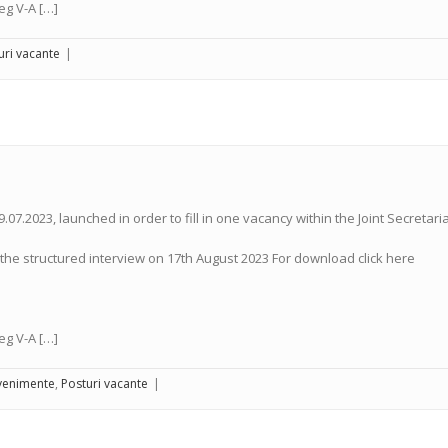
eg V-A […]
uri vacante
|
9.07.2023, launched in order to fill in one vacancy within the Joint Secret
t the structured interview on 17th August 2023 For download click here
eg V-A […]
Evenimente
,
Posturi vacante
|