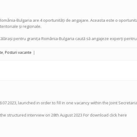
omânia-Bulgaria are 4 oportunități de angajare. Aceasta este o oportunita
eritoriale și regionale.
Călărași pentru granița România-Bulgaria caută să angajeze experți pentru
te
,
Posturi vacante
|
8.07.2023, launched in order to fill in one vacancy within the Joint Secret
t the structured interview on 28th August 2023 For download click here