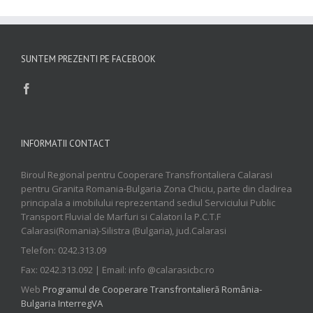
SUNTEM PREZENTI PE FACEBOOK
INFORMATII CONTACT
Biroul Regional pentru Cooperare Transfrontaliera Calarasi
pentru Granita Romania-Bulgaria Zona Chiciu, parte din cladirea
principala a imobilului reprezentand sediul Serviciului Public
Transport Fluvial de Marfuri si Calatori la P.C.T.F
Calarasi(Romania)-Silistra (Bulgaria), jud.Calarasi
Telefon: 0242.313.09
Fax: 0242.313.092 | Email: info @calarasicbc.ro
Web
Programul de Cooperare Transfrontalieră România-
Bulgaria InterregVA