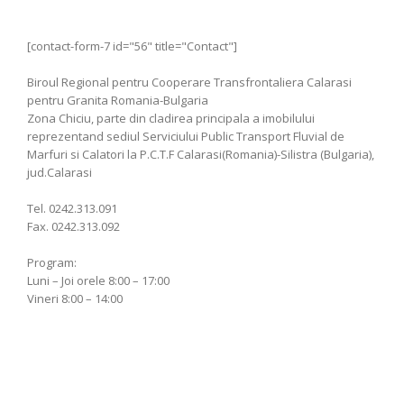
[contact-form-7 id="56" title="Contact"]
Biroul Regional pentru Cooperare Transfrontaliera Calarasi
pentru Granita Romania-Bulgaria
Zona Chiciu, parte din cladirea principala a imobilului
reprezentand sediul Serviciului Public Transport Fluvial de
Marfuri si Calatori la P.C.T.F Calarasi(Romania)-Silistra (Bulgaria),
jud.Calarasi
Tel. 0242.313.091
Fax. 0242.313.092
Program:
Luni – Joi orele 8:00 – 17:00
Vineri 8:00 – 14:00