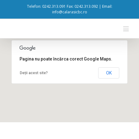
Telefon: 0242.313.091 Fax: 0242.313.092 | Email:
info@calarasicbc.ro
Pagina nu poate încărca corect Google Maps.
Romania, Calarasi, Chiciu
OK
Deții acest site?