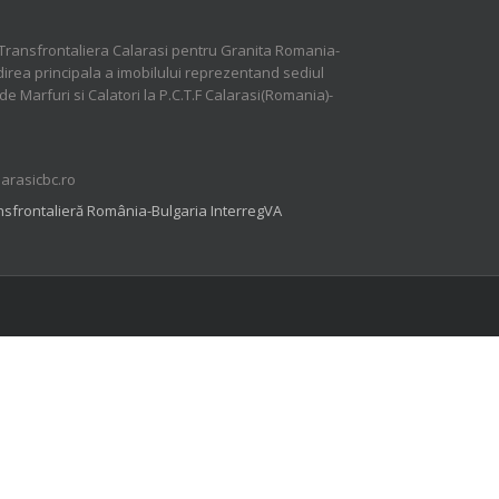
Transfrontaliera Calarasi pentru Granita Romania-
direa principala a imobilului reprezentand sediul
 de Marfuri si Calatori la P.C.T.F Calarasi(Romania)-
larasicbc.ro
sfrontalieră România-Bulgaria InterregVA