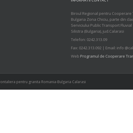
INFORMATII CONTACT
Biroul Regional pentru Cooperare 
Bulgaria Zona Chiciu, parte din cla
Serviciului Public Transport Fluvial
Silistra (Bulgaria), jud.Calarasi
Telefon: 0242.313.09
Fax: 0242.313.092 | Email: info @ca
Web
Programul de Cooperare Tran
ontaliera pentru granita Romania-Bulgaria Calarasi