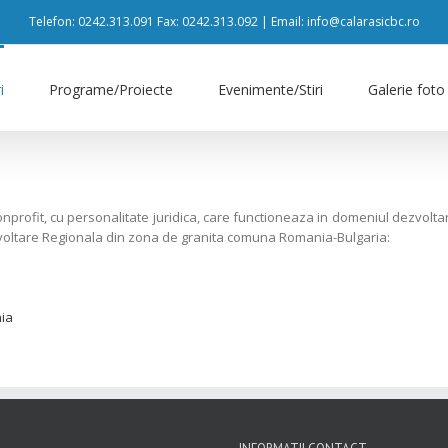
Telefon: 0242.313.091 Fax: 0242.313.092 | Email: info@calarasicbc.ro
i
Programe/Proiecte
Evenimente/Stiri
Galerie foto
fit, cu personalitate juridica, care functioneaza in domeniul dezvoltarii 
Dezvoltare Regionala din zona de granita comuna Romania-Bulgaria:
nia