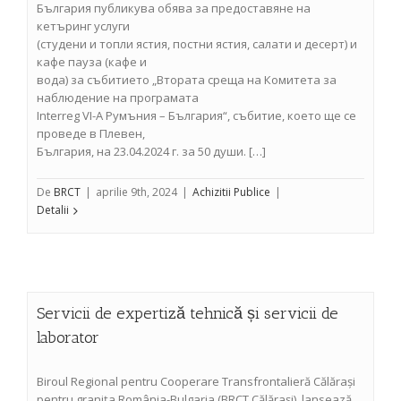
България публикува обява за предоставяне на
кетъринг услуги
(студени и топли ястия, постни ястия, салати и десерт) и
кафе пауза (кафе и
вода) за събитието „Втората среща на Комитета за
наблюдение на програмата
Interreg VI-A Румъния – България“, събитие, което ще се
проведе в Плевен,
България, на 23.04.2024 г. за 50 души. […]
De
BRCT
|
aprilie 9th, 2024
|
Achizitii Publice
|
Detalii
Servicii de expertiză tehnică și servicii de
laborator
Biroul Regional pentru Cooperare Transfrontalieră Călărași
pentru granița România-Bulgaria (BRCT Călărași), lansează