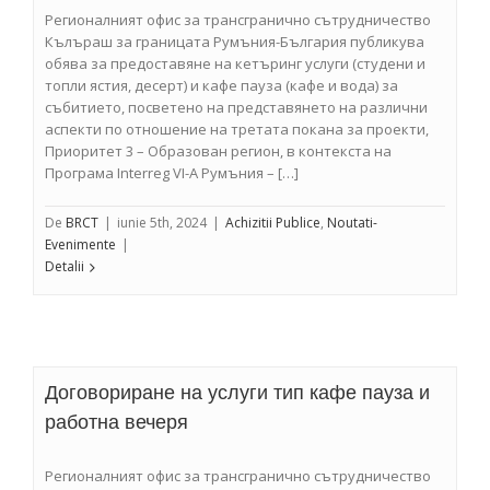
Регионалният офис за трансгранично сътрудничество
Кълъраш за границата Румъния-България публикува
обява за предоставяне на кетъринг услуги (студени и
топли ястия, десерт) и кафе пауза (кафе и вода) за
събитието, посветено на представянето на различни
аспекти по отношение на третата покана за проекти,
Приоритет 3 – Образован регион, в контекста на
Програма Interreg VI-A Румъния – […]
De
BRCT
|
iunie 5th, 2024
|
Achizitii Publice
,
Noutati-
Evenimente
|
Detalii
Договориране на услуги тип кафе пауза и
работна вечеря
Регионалният офис за трансгранично сътрудничество