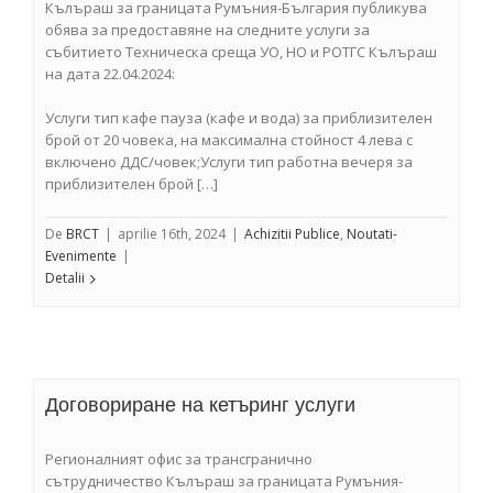
Кълъраш за границата Румъния-България публикува
обява за предоставяне на следните услуги за
събитието Техническа среща УО, НО и РОТГС Кълъраш
на дата 22.04.2024:
Услуги тип кафе пауза (кафе и вода) за приблизителен
брой от 20 човека, на максимална стойност 4 лева с
включено ДДС/човек;Услуги тип работна вечеря за
приблизителен брой […]
De
BRCT
|
aprilie 16th, 2024
|
Achizitii Publice
,
Noutati-
Evenimente
|
Detalii
Договориране на кетъринг услуги
Регионалният офис за трансгранично
сътрудничество Кълъраш за границата Румъния-