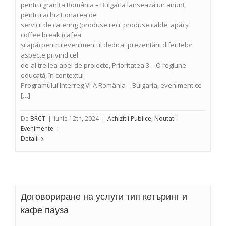
pentru granița România – Bulgaria lansează un anunț
pentru achiziționarea de
servicii de catering (produse reci, produse calde, apă) și
coffee break (cafea
și apă) pentru evenimentul dedicat prezentării diferitelor
aspecte privind cel
de-al treilea apel de proiecte, Prioritatea 3 – O regiune
educată, în contextul
Programului Interreg VI-A România – Bulgaria, eveniment ce
[…]
De
BRCT
|
iunie 12th, 2024
|
Achizitii Publice
,
Noutati-
Evenimente
|
Detalii
Договориране на услуги тип кетъринг и
кафе пауза