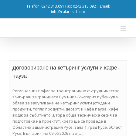
Telefon: 0242.313.091 Fax: 0242.313.092 | Email:
info@calarasicbc.ro
Договориране на кетъринг услуги и кафе-
пауза
Регионалният офис за трансгранично сътрудничество
Кълъраш за границата Румъния-България публикува
обява за закупуване на кетъринг услуги (студени
продукти, топли продукти, десерт) и кафе пауза (кафе,
вода) за събитието „Втора обща техническа сесия за
подготовка на проекти”, което ще се проведе в
Областна администрация Русе, зала 1, град Русе, област
Русе, България, на 09.06.2026 г. за […]