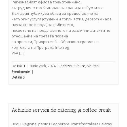
Регионалният офис за трансгранично
сътрудничество Кълъраш за границата Румъния-
България публикува обява за предоставяне на
кетъринг услуги (студени и топли ястия, десерт) и кафе
пауза (кафе и вода) за събитието,
посветено на представянето на различни аспекти по
отношение на третата покана
за проекти, Приоритет 3 – Образован регион, в
контекста на Програма Interreg
VI-A […]
De
BRCT
|
iunie 26th, 2024
|
Achizitii Publice
,
Noutati-
Evenimente
|
Detalii
Achizitie servicii de catering și coffee break
Biroul Regional pentru Cooperare Transfrontalieră Călărași