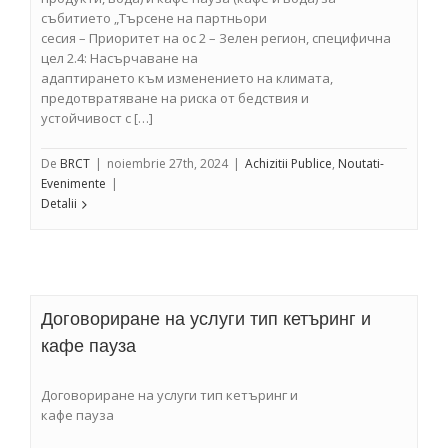
събитието „Търсене на партньори
сесия – Приоритет на ос 2 – Зелен регион, специфична
цел 2.4: Насърчаване на
адаптирането към изменението на климата,
предотвратяване на риска от бедствия и
устойчивост с […]
De
BRCT
|
noiembrie 27th, 2024
|
Achizitii Publice
,
Noutati-
Evenimente
|
Detalii
Договориране на услуги тип кетъринг и
кафе пауза
Договориране на услуги тип кетъринг и
кафе пауза