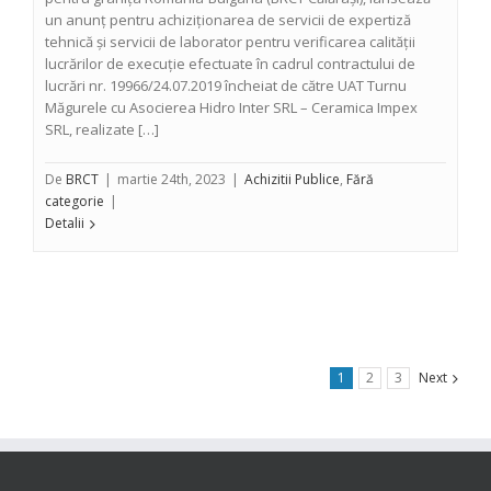
un anunț pentru achiziționarea de servicii de expertiză
tehnică și servicii de laborator pentru verificarea calității
lucrărilor de execuție efectuate în cadrul contractului de
lucrări nr. 19966/24.07.2019 încheiat de către UAT Turnu
Măgurele cu Asocierea Hidro Inter SRL – Ceramica Impex
SRL, realizate […]
De
BRCT
|
martie 24th, 2023
|
Achizitii Publice
,
Fără
categorie
|
Detalii
1
2
3
Next