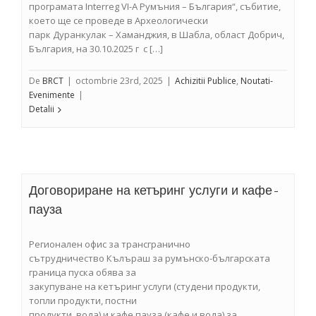
програмата Interreg VI-A Румъния – България“, събитие,
което ще се проведе в Археологически
парк Дуранкулак – Хаманджия, в Шабла, област Добрич,
България, на 30.10.2025 г с […]
De
BRCT
|
octombrie 23rd, 2025
|
Achizitii Publice
,
Noutati-
Evenimente
|
Detalii
Договориране на кетъринг услуги и кафе-
пауза
Регионален офис за трансгранично
сътрудничество Кълъраш за румънско-българската
граница пуска обява за
закупуване на кетъринг услуги (студени продукти,
топли продукти, постни
продукти, вода) и кафе пауза (кафе и вода) за