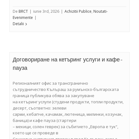
De
BRCT
|
iunie 3rd, 2026
|
Achizitii Publice
,
Noutati-
Evenimente
|
Detalii
Договориране на кетъринг услуги и кафе-
пауза
Регионалният офис за трансгранично
сътрудничество Кълъраш за румънско-българската
граница публикува обява за закупуване
на кетъринг услуги (студени продукти, топли продукти,
десерт, съответно: зелеви
сарми, кебапче, качамак, лютеница, милинки, козунак,
баница) и кафе пауза (стартери
– мекици, солен геврек) за събитието „Европа е тук“,
което ще се проведе в