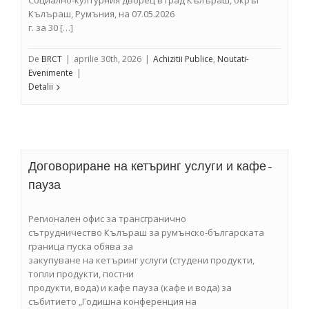
Социално-културния дворец в град Кълъраш, окръг
Кълъраш, Румъния, на 07.05.2026
г. за 30 […]
De
BRCT
|
aprilie 30th, 2026
|
Achizitii Publice
,
Noutati-
Evenimente
|
Detalii
Договориране на кетъринг услуги и кафе-
пауза
Регионален офис за трансгранично
сътрудничество Кълъраш за румънско-българската
граница пуска обява за
закупуване на кетъринг услуги (студени продукти,
топли продукти, постни
продукти, вода) и кафе пауза (кафе и вода) за
събитието „Годишна конференция на