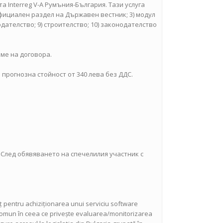
Interreg V-A Румъния-България. Тази услуга
официален раздел на Държавен вестник; 3) модул
одателство; 9) строителство; 10) законодателство
ме на договора.
прогнозна стойност от 340 лева без ДДС.
 След обявяването на спечелилия участник с
ț pentru achiziționarea unui serviciu software
l Comun în ceea ce privește evaluarea/monitorizarea