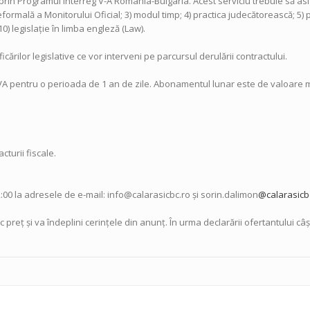
 prin Programul Interreg V-A România-Bulgaria. Acest serviciu trebuie să asig
ormală a Monitorului Oficial; 3) modul timp; 4) practica judecătorească; 5) p
 10) legislație în limba engleză (Law).
ărilor legislative ce vor interveni pe parcursul derulării contractului.
VA pentru o perioada de 1 an de zile. Abonamentul lunar este de valoare m
cturii fiscale.
00 la adresele de e-mail: info@calarasicbc.ro și sorin.dalimon
@calarasicb
c preţ şi va îndeplini cerinţele din anunţ. În urma declarării ofertantului 