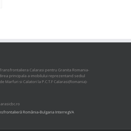
Transfrontaliera Calarasi pentru Granita Romania-
direa principala a imobilului reprezentand sediul
 de Marfuri si Calatori la P.C.T.F Calarasi(Romania)-
larasicbc.ro
sfrontalieră România-Bulgaria InterregVA