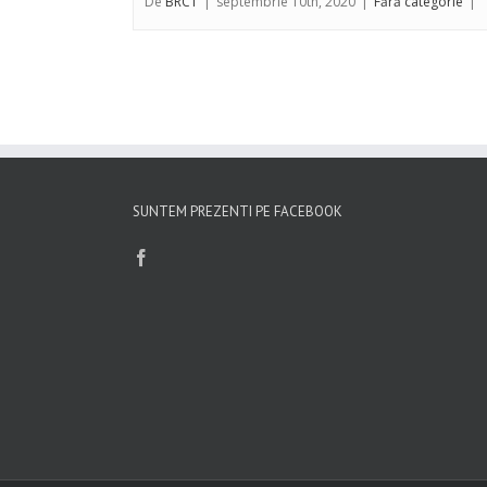
De
BRCT
|
septembrie 10th, 2020
|
Fără categorie
|
SUNTEM PREZENTI PE FACEBOOK