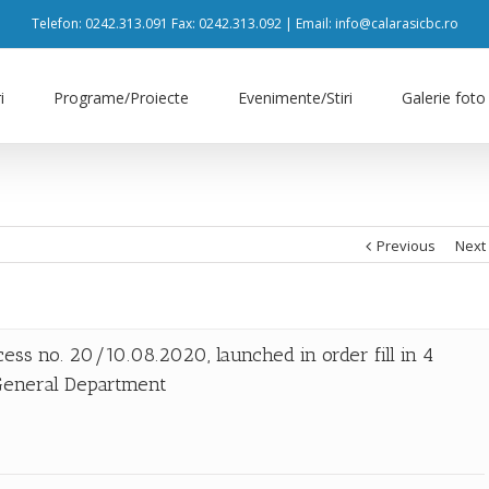
Telefon: 0242.313.091 Fax: 0242.313.092 | Email: info@calarasicbc.ro
i
Programe/Proiecte
Evenimente/Stiri
Galerie foto
Previous
Next
cess no. 20/10.08.2020, launched in order fill in 4
 General Department