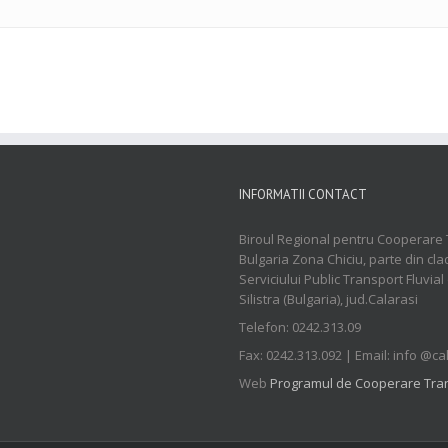
INFORMATII CONTACT
Biroul Regional pentru Cooperare 
Bulgaria Zona Chiciu, parte din cla
Serviciului Public Transport Fluvial
Silistra (Bulgaria), jud.Calarasi
Telefon: 0242.313.09
Fax: 0242.313.092 | Email: info @ca
Web
Programul de Cooperare Tran