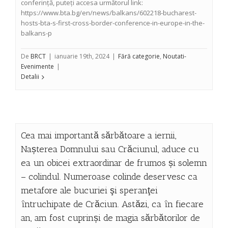
conferință, puteți accesa următorul link:
https://www.bta.bg/en/news/balkans/602218-bucharest-
hosts-bta-s-first-cross-border-conference-in-europe-in-the-
balkans-p
De
BRCT
|
ianuarie 19th, 2024
|
Fără categorie
,
Noutati-
Evenimente
|
Detalii
Cea mai importantă sărbătoare a iernii,
Nașterea Domnului sau Crăciunul, aduce cu
ea un obicei extraordinar de frumos și solemn
– colindul. Numeroase colinde deservesc ca
metafore ale bucuriei şi speranţei
întruchipate de Crăciun. Astăzi, ca în fiecare
an, am fost cuprinși de magia sărbătorilor de