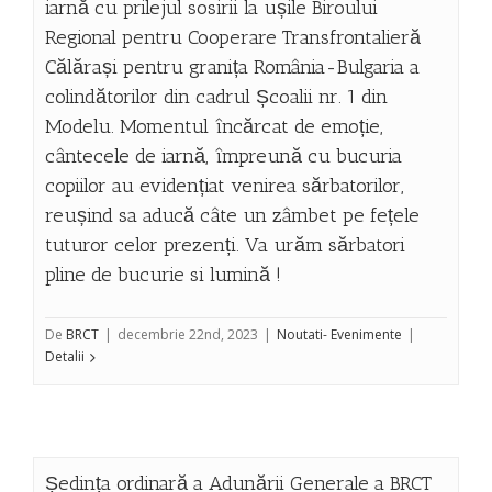
iarnă cu prilejul sosirii la ușile Biroului
Regional pentru Cooperare Transfrontalieră
Călărași pentru granița România-Bulgaria a
colindătorilor din cadrul Școalii nr. 1 din
Modelu. Momentul încărcat de emoție,
cântecele de iarnă, împreună cu bucuria
copiilor au evidențiat venirea sărbatorilor,
reușind sa aducă câte un zâmbet pe fețele
tuturor celor prezenți. Va urăm sărbatori
pline de bucurie si lumină !
De
BRCT
|
decembrie 22nd, 2023
|
Noutati- Evenimente
|
Detalii
Ședința ordinară a Adunării Generale a BRCT