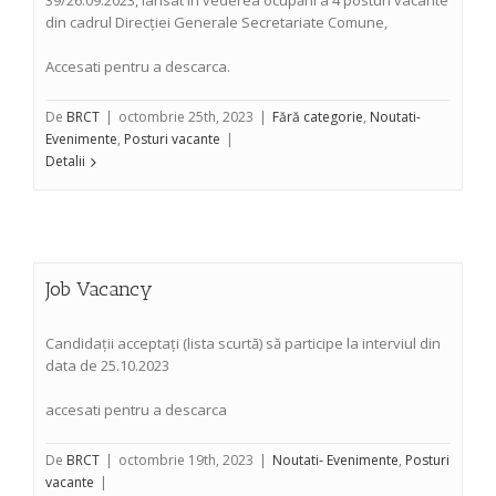
39/26.09.2023, lansat în vederea ocupării a 4 posturi vacante
din cadrul Direcției Generale Secretariate Comune,
Accesati pentru a descarca.
De
BRCT
|
octombrie 25th, 2023
|
Fără categorie
,
Noutati-
Evenimente
,
Posturi vacante
|
Detalii
Job Vacancy
Candidații acceptați (lista scurtă) să participe la interviul din
data de 25.10.2023
accesati pentru a descarca
De
BRCT
|
octombrie 19th, 2023
|
Noutati- Evenimente
,
Posturi
vacante
|