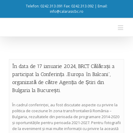
Telefon: 0242.313.091 Fax: 0242.313.092 | Email:
info@calarasicbc.ro
În data de 17 ianuarie 2024, BRCT Călărași a
participat la Conferința „Europa în Balcani”,
organizată de către Agenția de Știri din
Bulgaria la București.
În cadrul conferinței, au fost discutate aspecte cu privire la
politica de coeziune în zona transfrontalieră România –
Bulgaria, rezultatele din perioada de programare 2014-2020
și oportunitățile pentru perioada 2021-2027. Pentru fotografii
de la eveniment și mai multe informații cu privire la această