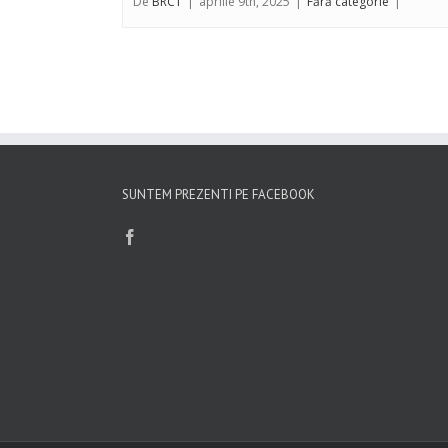
De
BRCT
|
aprilie 9th, 2025
|
Fără categorie
|
SUNTEM PREZENTI PE FACEBOOK