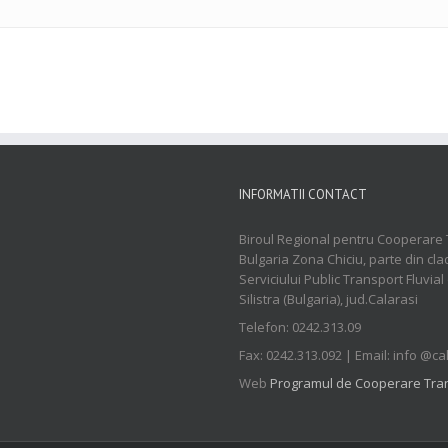
INFORMATII CONTACT
Biroul Regional pentru Cooperare 
Bulgaria Zona Chiciu, parte din cla
Serviciului Public Transport Fluvial
Silistra (Bulgaria), jud.Calarasi
Telefon: 0242.313.09
Fax: 0242.313.092 | Email: info @ca
Web
Programul de Cooperare Tran