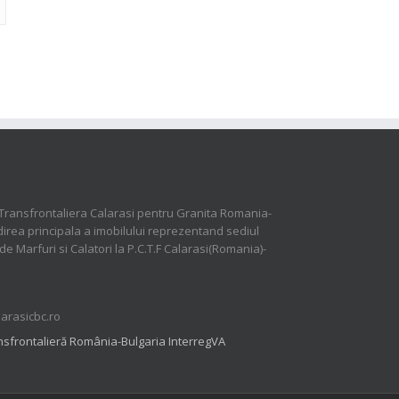
Transfrontaliera Calarasi pentru Granita Romania-
direa principala a imobilului reprezentand sediul
 de Marfuri si Calatori la P.C.T.F Calarasi(Romania)-
larasicbc.ro
sfrontalieră România-Bulgaria InterregVA