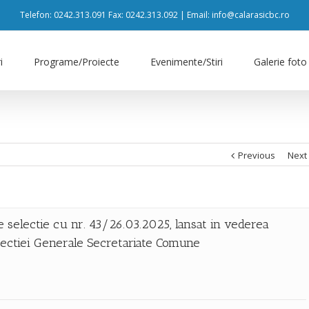
Telefon: 0242.313.091 Fax: 0242.313.092 | Email: info@calarasicbc.ro
i
Programe/Proiecte
Evenimente/Stiri
Galerie foto
Previous
Next
e selectie cu nr. 43/26.03.2025, lansat in vederea
rectiei Generale Secretariate Comune