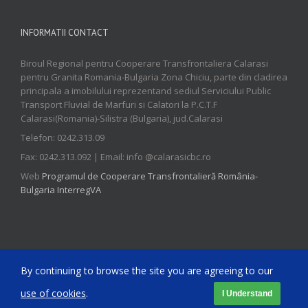
INFORMATII CONTACT
Biroul Regional pentru Cooperare Transfrontaliera Calarasi
pentru Granita Romania-Bulgaria Zona Chiciu, parte din cladirea
principala a imobilului reprezentand sediul Serviciului Public
Transport Fluvial de Marfuri si Calatori la P.C.T.F
Calarasi(Romania)-Silistra (Bulgaria), jud.Calarasi
Telefon: 0242.313.09
Fax: 0242.313.092 | Email: info @calarasicbc.ro
Web
Programul de Cooperare Transfrontalieră România-
Bulgaria InterregVA
By continuing to browse the site you are agreeing to our
Copyright 2015 Biroul Regional pentru Cooperare Transfrontaliera
use of cookies
.
I Understand
pentru granita Romania-Bulgaria Calarasi