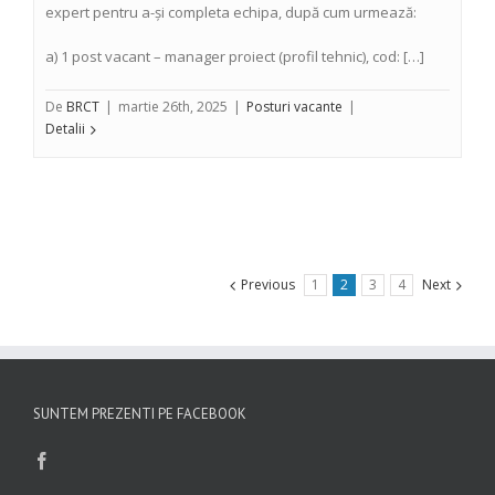
expert pentru a-și completa echipa, după cum urmează:
a) 1 post vacant – manager proiect (profil tehnic), cod: […]
De
BRCT
|
martie 26th, 2025
|
Posturi vacante
|
Detalii
Previous
1
2
3
4
Next
SUNTEM PREZENTI PE FACEBOOK