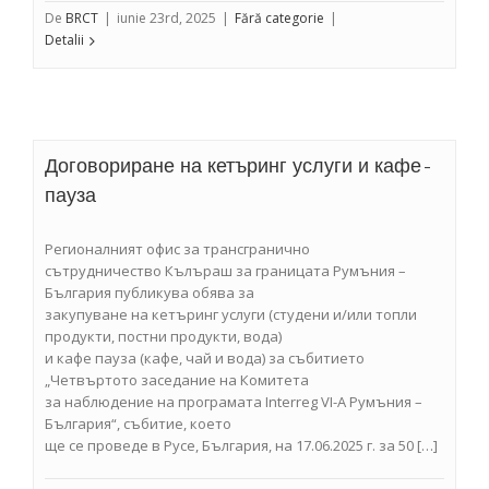
De
BRCT
|
iunie 23rd, 2025
|
Fără categorie
|
Detalii
Договориране на кетъринг услуги и кафе-
пауза
Регионалният офис за трансгранично
сътрудничество Кълъраш за границата Румъния –
България публикува обява за
закупуване на кетъринг услуги (студени и/или топли
продукти, постни продукти, вода)
и кафе пауза (кафе, чай и вода) за събитието
„Четвъртото заседание на Комитета
за наблюдение на програмата Interreg VI-A Румъния –
България“, събитие, което
ще се проведе в Русе, България, на 17.06.2025 г. за 50 […]