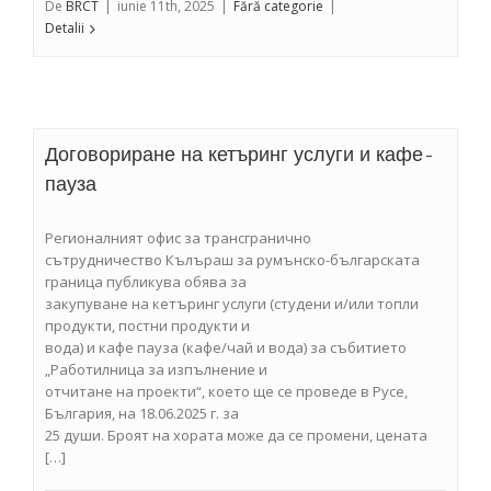
De
BRCT
|
iunie 11th, 2025
|
Fără categorie
|
Detalii
Договориране на кетъринг услуги и кафе-
пауза
Регионалният офис за трансгранично
сътрудничество Кълъраш за румънско-българската
граница публикува обява за
закупуване на кетъринг услуги (студени и/или топли
продукти, постни продукти и
вода) и кафе пауза (кафе/чай и вода) за събитието
„Работилница за изпълнение и
отчитане на проекти“, което ще се проведе в Русе,
България, на 18.06.2025 г. за
25 души. Броят на хората може да се промени, цената
[…]