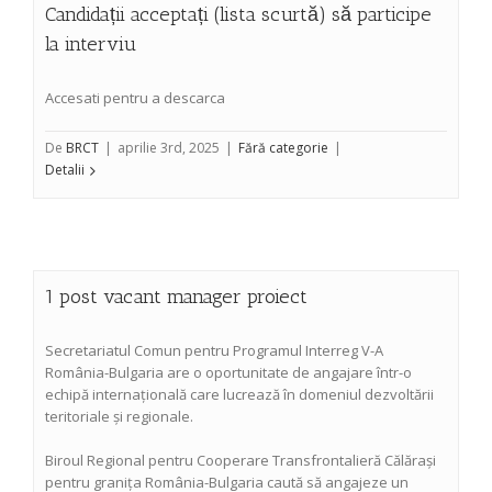
Candidații acceptați (lista scurtă) să participe
la interviu
Accesati pentru a descarca
De
BRCT
|
aprilie 3rd, 2025
|
Fără categorie
|
Detalii
1 post vacant manager proiect
Secretariatul Comun pentru Programul Interreg V-A
România-Bulgaria are o oportunitate de angajare într-o
echipă internațională care lucrează în domeniul dezvoltării
teritoriale și regionale.
Biroul Regional pentru Cooperare Transfrontalieră Călărași
pentru granița România-Bulgaria caută să angajeze un